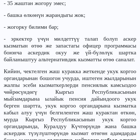
- 35 жаштан жогору эмес;
- башка өлкөнүн жарандыгы жок;
- жогорку билими бар;
- эркектер үчүн милдеттүү талап болуп аскер
кызматын өтөө же запастагы офицер программасы
боюнча аскердик окуу же үй-бүлөлүк шартка
байланыштуу альтернативдик кызматты өтөө саналат.
Кийин, чектелген жаш куракка жеткенде укук коргоо
органдарынан бошогон учурда, иштеген жылдарынын
жалпы эсеби кызматкерлерди пенсиялык камсыздоо
чөйрөсүндөгү Кыргыз Республикасынын
мыйзамдарына ылайык пенсия дайындоого укук
берген шартта, укук коргоо органдарына кызматка
кабыл алуу үчүн белгиленген жаш курактан өткөн,
мурда Кыргыз Республикасынын укук коргоо
органдарында, Куралдуу Күчтөрүндө жана башка
аскердик түзүлүштөрүндө кызмат өтөгөн адамдарды