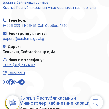
Бажыга байланыштуу чөйрө
Кыргыз Республикасынын Ачык маалыматтар порталы
Телефон
:
(+996 312) 51-06-51. Call-борбор: 1240
Электрондук почта
:
papers@customs.gov.kg
Дарек
:
Бишкек ш, Байтик баатыр к, 4А
Ишеним телефону
:
+996 (312) 51 24 67
Эски сайт
Кыргыз Республикасынын
Министрлер Кабинетине караштуу
Мамлекеттик бажы кызматы