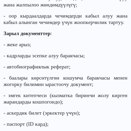
жана жалпылоо жөндөмдүүлүгү;
- оор кырдаалдарда чечимдерди кабыл алуу жана
кабыл алынган чечимдер үчүн жоопкерчилик тартуу.
Зарыл документтер
:
- жеке арыз;
- кадрларды эсепке алуу баракчасы;
- автобиографиялык реферат;
- баалары көрсөтүлгөн кошумча баракчасы менен
жогорку билимин ырастоочу документ;
- эмгек китепчеси (кызматка биринчи жолу кирген
жарандарды кошпогондо);
- аскердик билет (эркектер үчүн);
- паспорт (ID кард);