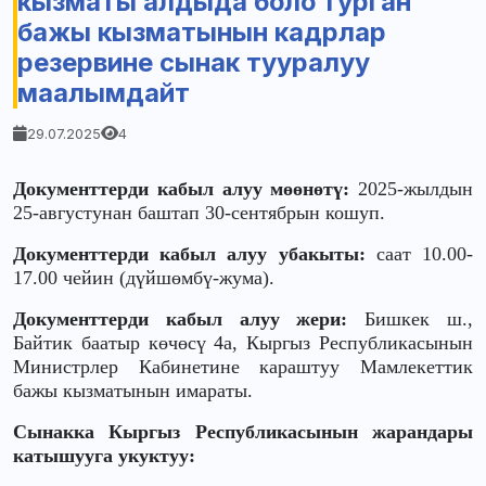
кызматы алдыда боло турган
бажы кызматынын кадрлар
резервине сынак тууралуу
маалымдайт
29.07.2025
4
Документтерди кабыл алуу мөөнөтү:
2025-жылдын
25-августунан баштап 30-сентябрын кошуп.
Документтерди кабыл алуу убакыты:
саат 10.00-
17.00 чейин (дүйшөмбү-жума).
Документтерди кабыл алуу жери:
Бишкек ш.,
Байтик баатыр көчөсү 4а, Кыргыз Республикасынын
Министрлер Кабинетине караштуу Мамлекеттик
бажы кызматынын имараты.
Сынакка Кыргыз Республикасынын жарандары
катышууга укуктуу: