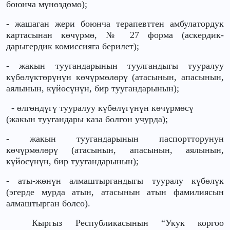
боюнча мүнөздөмө);
- жашаган жери боюнча терапевттен амбулатордук
картасынан көчүрмө, № 27 форма (аскердик-
дарыгердик комиссияга берилет);
-
жакын туугандарынын туулгандыгы тууралуу
күбөлүктөрүнүн көчүрмөлөрү
(
атасынын, апасынын,
аялынын, күйөсүнүн, бир туугандарынын
);
- өлгөндүгү тууралуу күбөлүгүнүн көчүрмөсү
(жакын туугандары каза болгон учурда);
- жакын туугандарынын паспортторунун
көчүрмөлөрү (атасынын, апасынын, аялынын,
күйөсүнүн, бир туугандарынын);
-
аты-жөнүн алмаштыргандыгы тууралу күбөлүк
(эгерде мурда атын, атасынын атын фамилиясын
алмаштырган болсо).
Кыргыз Республикасынын “Укук коргоо