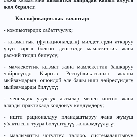
бажы кызматына
кызматка кайрадан кабыл алууга
жол берилет.
Квалификациялык талаптар:
- компьютердик сабаттуулук;
- кызматтык (функционалдык) милдеттерди аткаруу
үчүн зарыл болгон деңгээлде мамлекеттик жана
расмий тилди билүүсү;
- мамлекеттик кызмат жана мамлекеттик башкаруу
чөйрөсүндө Кыргыз Республикасынын жалпы
мыйзамдарын, ошондой эле бажы иши чөйрөсүндөгү
мыйзамдарды билүүсү;
- ченемдик укуктук актылар менен иштөө жана
аларды практикада колдонуу көндүмдөрү;
- ишти рационалдуу пландаштыруу жана жумуш
убактысын туура бөлүштүрүү жөндөмдүүлүгү;
- маалыматты чогултуу, талдоо, системалаштыруу