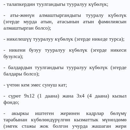
- талапкердин туулгандыгы тууралуу күбөлүк;
-
аты-жөнүн алмаштыргандыгы тууралу күбөлүк
(эгерде мурда атын, атасынын атын фамилиясын
алмаштырган болсо);
- никелешүү тууралуу күбөлүк (эгерде никеде турса);
- никени бузуу тууралуу күбөлүк (эгерде никеси
бузулса);
- балдардын туулгандыгы тууралуу күбөлүк (эгерде
балдары болсо);
- үчтөн кем эмес сунуш кат;
- сүрөт 9x12 (1 даана) жана 3x4 (4 даана) кызыл
фондо;
- акыркы иштеген жеринен кадрлар бөлүмү
тарабынан күбөлөндүрүлгөн кызматтык мүнөздөмө
(эмгек стажы жок болгон учурда жашаган жери