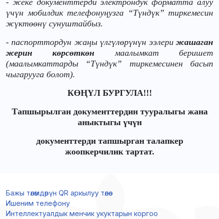
- жеке документтерди электрондук форматта алуу
үчүн мобилдик телефонуңузга “Түндүк” тиркемесин
жүктөөнү сунуштайбыз.
- паспорттордун жаңы үлгүлөрүнүн ээлери
жашаган
жерин көрсөткөн
маалымкат беришет
(маалымкаттарды “Түндүк” тиркемесинен басып
чыгарууга болот).
КӨҢҮЛ БУРГУЛА!!!
Тапшырылган документтердин тууралыгы жана
аныктыгы үчүн
документтерди тапшырган талапкер
жоопкерчилик тартат.
Бажы төлөмдөрүн QR аркылуу төлөө
Ишеним телефону
Интеллектуалдык менчик укуктарын коргоо