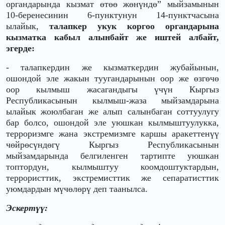
органдарында кызмат өтөө жөнүндө” мыйзамынын
10-беренесинин 6-пунктунун 14-пунктчасына
ылайык,
талапкер укук коргоо органдарына
кызматка кабыл алынбайт же иштей албайт,
эгерде:
- талапкердин же кызматкердин жубайынын,
ошондой эле жакын туугандарынын оор же өзгөчө
оор кылмыш жасагандыгы үчүн Кыргыз
Республикасынын кылмыш-жаза мыйзамдарына
ылайык жоюлбаган же алып салынбаган соттуулугу
бар болсо, ошондой эле уюшкан кылмыштуулукка,
терроризмге жана экстремизмге каршы аракеттенүү
чөйрөсүндөгү Кыргыз Республикасынын
мыйзамдарында белгиленген тартипте уюшкан
топтордун, кылмыштуу коомдоштуктардын,
террористтик, экстремисттик же сепаратисттик
уюмдардын мүчөлөрү деп таанылса.
Эскертүү: