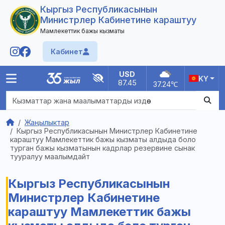
Кыргыз Республикасынын
Министрлер Кабинетине караштуу
Мамлекеттик бажы кызматы
Кабинет
USD
EUR
KY
87.45
100.77
37.24
℃
Башкы
Жаңылыктар
Кыргыз Республикасынын Министрлер Кабинетине
Юридикалык жактар ​​үчүн
караштуу Мамлекеттик бажы кызматы алдыда боло
Жеке жактар үчүн
турган бажы кызматынын кадрлар резервине сынак
Кызмат жөнүндө
тууралуу маалымдайт
Байланыштар
Жаңылыктар
Кыргыз Республикасынын
FAQ
Министрлер Кабинетине
караштуу Мамлекеттик бажы